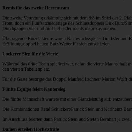
Remis für das zweite Herrenteam
Die zweite Vertretung erkämpfte sich mit dem 8:8 im Spiel der 2. Pfa
Front, doch ein Fünfsatzniederlage des Schlussdoppels Dirk Butz/Si
Durchgängen vier und fünf lief leider nichts mehr zusammen.
Überragende Einzelakteure waren Nachwuchsspieler Tim Ißler und Rou
Eröffnungsdoppel hatten Butz/Wetter für sich entschieden.
Lockerer Sieg für die Vierte
Während das dritte Team spielfrei war, nahm die vierte Mannschaft 
den vierten Tabellenplatz.
Für die Gäste besorgte das Doppel Manfred Itschner/ Marlon Wolff 
Fünfte Equipe feiert Kantersieg
Die fünfte Mannschaft wartete mit einer Glanzleistung auf, entzauber
Die Kombinationen René Schuckert/Patrick Stein und Karlheinz Barry/
Im Anschluss feierten dann Patrick Stein und Stefan Bernhart je zwe
Damen erteilen Höchststrafe