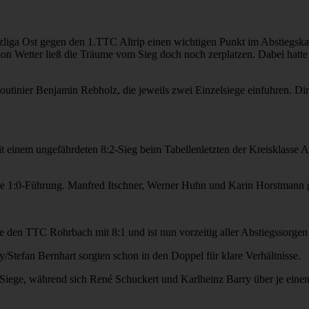
lzliga Ost gegen den 1.TTC Altrip einen wichtigen Punkt im Abstiegskam
mon Wetter ließ die Träume vom Sieg doch noch zerplatzen. Dabei hatt
tinier Benjamin Rebholz, die jeweils zwei Einzelsiege einfuhren. Dir
mit einem ungefährdeten 8:2-Sieg beim Tabellenletzten der Kreisklass
die 1:0-Führung. Manfred Itschner, Werner Huhn und Karin Horstmann 
te den TTC Rohrbach mit 8:1 und ist nun vorzeitig aller Abstiegssorgen
Stefan Bernhart sorgten schon in den Doppel für klare Verhältnisse.
i Siege, während sich René Schuckert und Karlheinz Barry über je einen