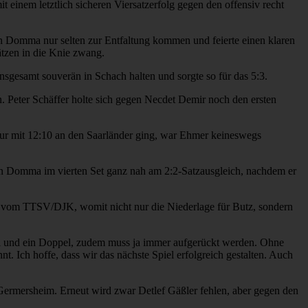
einem letztlich sicheren Viersatzerfolg gegen den offensiv recht
n Domma nur selten zur Entfaltung kommen und feierte einen klaren
ätzen in die Knie zwang.
sgesamt souverän in Schach halten und sorgte so für das 5:3.
. Peter Schäffer holte sich gegen Necdet Demir noch den ersten
ur mit 12:10 an den Saarländer ging, war Ehmer keineswegs
an Domma im vierten Set ganz nah am 2:2-Satzausgleich, nachdem er
nn vom TTSV/DJK, womit nicht nur die Niederlage für Butz, sondern
nzel und ein Doppel, zudem muss ja immer aufgerückt werden. Ohne
nt. Ich hoffe, dass wir das nächste Spiel erfolgreich gestalten. Auch
 Germersheim. Erneut wird zwar Detlef Gäßler fehlen, aber gegen den