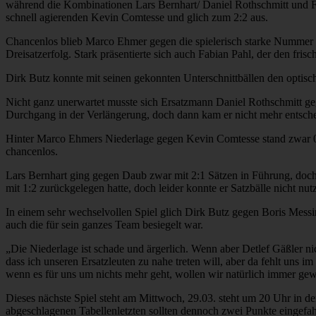
während die Kombinationen Lars Bernhart/ Daniel Rothschmitt und Fab
schnell agierenden Kevin Comtesse und glich zum 2:2 aus.
Chancenlos blieb Marco Ehmer gegen die spielerisch starke Nummer E
Dreisatzerfolg. Stark präsentierte sich auch Fabian Pahl, der den fr
Dirk Butz konnte mit seinen gekonnten Unterschnittbällen den optisc
Nicht ganz unerwartet musste sich Ersatzmann Daniel Rothschmitt ge
Durchgang in der Verlängerung, doch dann kam er nicht mehr entsche
Hinter Marco Ehmers Niederlage gegen Kevin Comtesse stand zwar 0:
chancenlos.
Lars Bernhart ging gegen Daub zwar mit 2:1 Sätzen in Führung, doch
mit 1:2 zurückgelegen hatte, doch leider konnte er Satzbälle nicht n
In einem sehr wechselvollen Spiel glich Dirk Butz gegen Boris Mess
auch die für sein ganzes Team besiegelt war.
„Die Niederlage ist schade und ärgerlich. Wenn aber Detlef Gäßler n
dass ich unseren Ersatzleuten zu nahe treten will, aber da fehlt uns i
wenn es für uns um nichts mehr geht, wollen wir natürlich immer gewi
Dieses nächste Spiel steht am Mittwoch, 29.03. steht um 20 Uhr in d
abgeschlagenen Tabellenletzten sollten dennoch zwei Punkte eingefa