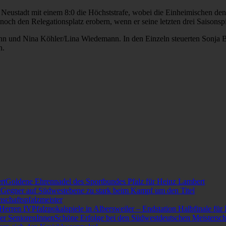
Neustadt mit einem 8:0 die Höchststrafe, wobei die Einheimischen den 
ar noch den Relegationsplatz erobern, wenn er seine letzten drei Saisons
nn und Nina Köhler/Lina Wiedemann. In den Einzeln steuerten Sonja B
n.
Goldene Ehrennadel des Sportbundes Pfalz für Heinz Lambert
Gegner auf Südwestebene zu stark beim Kampf um den Titel
schaftspfalzmeister
Pfalzpokalspiele in Albersweiler – Endstation Halbfinale für
Schöne Erfolge bei den Südwestdeutschen Meistersch