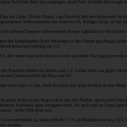
ian Pahl/Dirk Butz leer ausgingen, doch Peter Schäffer überzeugte mit 
ins der Gäste, Necdet Demir. Lars Bernhart ließ den erfahrenen Stefa
ischgebackenen Südwestmeister der Senioren 65, Rüdiger Daub, in vier S
h mit schönen Topspins aufwartenden Arman Aghababa in vier Sätzen in
gen den kampfstarken Boris Messinger in drei Sätzen geschlagen geben
idend heran und unterlag mit 1:3.
3, aber wenn man sieht das der zweite und dritte Durchgang jeweils n
 der Routinier drehte das Match zum 3:2. Fabian Pahl war gegen Stef
utzen und Domma erhöht für Bous auf 8:5.
inger noch zum 2:2 aus, doch der letzte Satz ging deutlich an den Ma
icht spielt, fehlen in der Regel schon mal drei Punkte, sprich zwei Ei
m hinteren Paarkreuz dann wenigstes einer, der auch mal ein Einzel gewin
nnen,“ stellte Dirk Butz fest.
er Löwensteinhalle an. Dann trifft der TTV im Pfalzduell auf den TTC
hren werden.