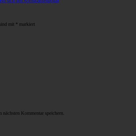
ern sich den Kreisklassenpokal
sind mit
*
markiert
n nächsten Kommentar speichern.