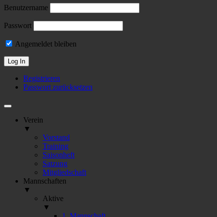
Benutzername
Passwort
Angemeldet bleiben
Registrieren
Passwort zurücksetzen
Verein
▼
Vorstand
Training
Saisonheft
Satzung
Mitgliedschaft
Mannschaften
▼
Aktive
▼
1. Mannschaft