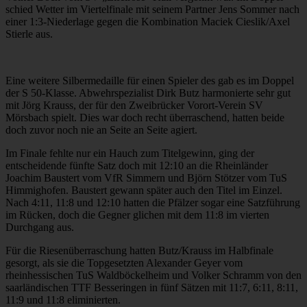
schied Wetter im Viertelfinale mit seinem Partner Jens Sommer nach
einer 1:3-Niederlage gegen die Kombination Maciek Cieslik/Axel
Stierle aus.
Eine weitere Silbermedaille für einen Spieler des gab es im Doppel
der S 50-Klasse. Abwehrspezialist Dirk Butz harmonierte sehr gut
mit Jörg Krauss, der für den Zweibrücker Vorort-Verein SV
Mörsbach spielt. Dies war doch recht überraschend, hatten beide
doch zuvor noch nie an Seite an Seite agiert.
Im Finale fehlte nur ein Hauch zum Titelgewinn, ging der
entscheidende fünfte Satz doch mit 12:10 an die Rheinländer
Joachim Baustert vom VfR Simmern und Björn Stötzer vom TuS
Himmighofen. Baustert gewann später auch den Titel im Einzel.
Nach 4:11, 11:8 und 12:10 hatten die Pfälzer sogar eine Satzführung
im Rücken, doch die Gegner glichen mit dem 11:8 im vierten
Durchgang aus.
Für die Riesenüberraschung hatten Butz/Krauss im Halbfinale
gesorgt, als sie die Topgesetzten Alexander Geyer vom
rheinhessischen TuS Waldböckelheim und Volker Schramm von den
saarländischen TTF Besseringen in fünf Sätzen mit 11:7, 6:11, 8:11,
11:9 und 11:8 eliminierten.