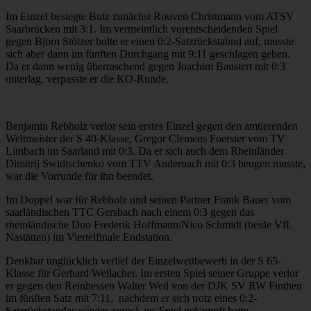
Im Einzel besiegte Butz zunächst Rouven Christmann vom ATSV
Saarbrücken mit 3:1. Im vermeintlich vorentscheidenden Spiel
gegen Björn Stötzer holte er einen 0:2-Satzrückstabnd auf, musste
sich aber dann im fünften Durchgang mit 9:11 geschlagen geben.
Da er dann wenig überraschend gegen Joachim Baustert mit 0:3
unterlag, verpasste er die KO-Runde.
Benjamin Rebholz verlor sein erstes Einzel gegen den amtierenden
Weltmeister der S 40-Klasse, Gregor Clemens Foerster vom TV
Limbach im Saarland mit 0:3. Da er sich auch dem Rheinländer
Dimitrij Swidtschenko vom TTV Andernach mit 0:3 beugen musste,
war die Vorrunde für ihn beendet.
Im Doppel war für Rebholz und seinen Partner Frank Bauer vom
saarländischen TTC Gersbach nach einem 0:3 gegen das
rheinländische Duo Frederik Hoffmann/Nico Schmidt (beide VfL
Nastätten) im Viertelfinale Endstation.
Denkbar unglücklich verlief der Einzelwettbewerb in der S 65-
Klasse für Gerhard Weilacher. Im ersten Spiel seiner Gruppe verlor
er gegen den Reinhessen Walter Weil von der DJK SV RW Finthen
im fünften Satz mit 7:11,
nachdem er sich trotz eines 0:2-
Satzrückstandes wieder zurück ins Spiel gekämpft hatte.