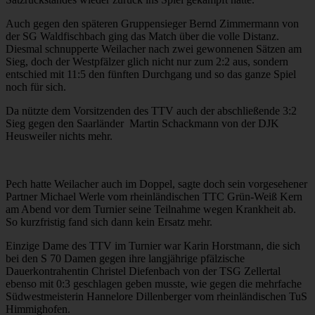
Auch gegen den späteren Gruppensieger Bernd Zimmermann von
der SG Waldfischbach ging das Match über die volle Distanz.
Diesmal schnupperte Weilacher nach zwei gewonnenen Sätzen am
Sieg, doch der Westpfälzer glich nicht nur zum 2:2 aus, sondern
entschied mit 11:5 den fünften Durchgang und so das ganze Spiel
noch für sich.
Da nützte dem Vorsitzenden des TTV auch der abschließende 3:2
Sieg gegen den Saarländer
Martin Schackmann von der DJK
Heusweiler nichts mehr.
Pech hatte Weilacher auch im Doppel, sagte doch sein vorgesehener
Partner Michael Werle vom rheinländischen TTC Grün-Weiß Kern
am Abend vor dem Turnier seine Teilnahme wegen Krankheit ab.
So kurzfristig fand sich dann kein Ersatz mehr.
Einzige Dame des TTV im Turnier war Karin Horstmann, die sich
bei den S 70 Damen gegen ihre langjährige pfälzische
Dauerkontrahentin Christel Diefenbach von der TSG Zellertal
ebenso mit 0:3 geschlagen geben musste, wie gegen die mehrfache
Südwestmeisterin Hannelore Dillenberger vom rheinländischen TuS
Himmighofen.