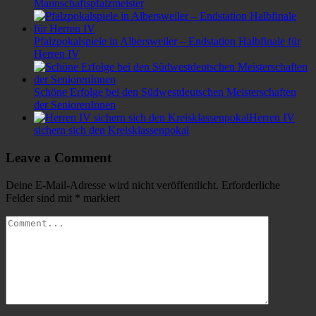
Mannschaftspfalzmeister
Pfalzpokalspiele in Albersweiler – Endstation Halbfinale für
Herren IV
Schöne Erfolge bei den Südwestdeutschen Meisterschaften
der SeniorenInnen
Herren IV
sichern sich den Kreisklassenpokal
Leave a Comment
Deine E-Mail-Adresse wird nicht veröffentlicht.
Erforderliche
Felder sind mit
*
markiert