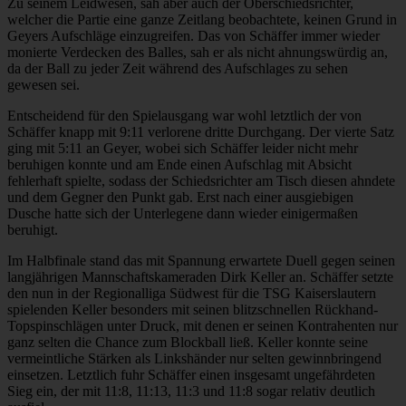
Zu seinem Leidwesen, sah aber auch der Oberschiedsrichter,
welcher die Partie eine ganze Zeitlang beobachtete, keinen Grund in
Geyers Aufschläge einzugreifen. Das von Schäffer immer wieder
monierte Verdecken des Balles, sah er als nicht ahnungswürdig an,
da der Ball zu jeder Zeit während des Aufschlages zu sehen
gewesen sei.
Entscheidend für den Spielausgang war wohl letztlich der von
Schäffer knapp mit 9:11 verlorene dritte Durchgang. Der vierte Satz
ging mit 5:11 an Geyer, wobei sich Schäffer leider nicht mehr
beruhigen konnte und am Ende einen Aufschlag mit Absicht
fehlerhaft spielte, sodass der Schiedsrichter am Tisch diesen ahndete
und dem Gegner den Punkt gab. Erst nach einer ausgiebigen
Dusche hatte sich der Unterlegene dann wieder einigermaßen
beruhigt.
Im Halbfinale stand das mit Spannung erwartete Duell gegen seinen
langjährigen Mannschaftskameraden Dirk Keller an. Schäffer setzte
den nun in der Regionalliga Südwest für die TSG Kaiserslautern
spielenden Keller besonders mit seinen blitzschnellen Rückhand-
Topspinschlägen unter Druck, mit denen er seinen Kontrahenten nur
ganz selten die Chance zum Blockball ließ. Keller konnte seine
vermeintliche Stärken als Linkshänder nur selten gewinnbringend
einsetzen. Letztlich fuhr Schäffer einen insgesamt ungefährdeten
Sieg ein, der mit 11:8, 11:13, 11:3 und 11:8 sogar relativ deutlich