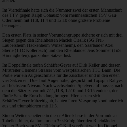
ausfiel.
Im Viertelfinale hatte sich die Nummer zwei der ersten Mannschaft
des TTV gegen Ralph Cohausz vom rheinhessischen TSV Gau-
Odernheim mit 11:8, 11:4 und 12:10 ohne größere Probleme
behauptet.
Den ersten Platz in seiner Vorrundengruppe sicherte er sich mit drei
Siegen gegen den Rheinhessen Maciek Cieslik (SG Frei-
Laubersheim-Hackenheim-Winzenheim), den Saarländer Axel
Stierle (TTC Köllerbach) und den Rheinländer Jens Sommer (TuS
Himmighofen), ganz ohne Satzverlust.
Im Doppelfinale trafen Schäffer/Geyer auf Dirk Keller und dessen
Mitstreiter Clemens Strasser vom westpfälzischen TTC Bann. Die
Partie war ein Augenschmaus für die Zuschauer und in den ersten
vier Sätzen ein Duell auf Augenhöhe, gespickt mit Topspin-Rallyes
auf höchstem Niveau. Nach wechselnden Spielverlauf musste, nach
dem die Sätze zuvor mit 7:11,11:8, 12:10 und 13:15 endeten, der
fünfte Satz die Entscheidung bringen. Hier setzten sich
Schäffer/Geyer frühzeitig ab, bauten ihren Vorsprung kontinuierlich
aus und triumphierten mit 11:3.
Simon Wetter scheiterte in dieser Altersklasse in der Vorrunde als
Tabellendritter, da ihm nur ein 3:0-Erfolg über den Rheinländer
Volker Boch vom SV „Eifelrose“ Kail vergönnt war. Im Doppel