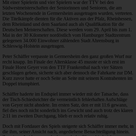
Mit einer Spielerin und vier Spielern war der TTV bei den
Südwestmeisterschaften der Seniorinnen und Senioren, die am
letzten Wochenende in Germersheim ausgetragen wurden, vertreten.
Die Titelkämpfe dienten für die Aktiven aus der Pfalz, Rheinhessen,
dem Rheinland und dem Saarland auch als Qualifikation für die
Deutschen Meisterschaften. Diese werden vom 29. April bis zum 1.
Mai in der 30 Kilometer nordöstlich vom Hamburger Stadtzentrum
gelegenen 34.000 Einwohner zählenden Stadt Ahrensburg in
Schleswig-Holstein ausgetragen.
Peter Schäffer verpasste in Germersheim den ganz großen Wurf nur
recht knapp. Im Finale der Altersklasse 45 musste er sich erst im
Finale Horst Geyer von den TTF Frankenthal nach vier Sätzen
geschlagen geben, sicherte sich aber dennoch die Fahrkarte zur DM.
Kurz zuvor hatte er noch Seite an Seite mit seinem Kontrahenten im
Doppel triumphiert.
Schäffer haderte im Endspiel immer wieder mit der Tatsache, dass
der Tisch-Schiedsrichter die vermeintlich fehlerhaften Aufschläge
von Geyer nicht ahndete. Im ersten Satz, den er mit 11:6 gewann,
fiel dies noch nicht sonderlich ins Gewicht und auch trotz des klaren
2:11 im zweiten Durchgang, blieb er noch relativ ruhig.
Doch mit Fortdauer des Spiels steigerte sich Schäffer immer mehr, in
die ihm, seiner Ansicht nach, angediehene Benachteiligung hinein.