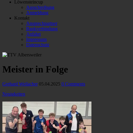
Löwensteincup
Ausschreibung
Anmeldung
Kontakt
Ansprechpartner
Bankverbindung
Anfahrt
Impressum
Datenschutz
Meister in Folge
Gerhard Weilacher
05.04.2025
0 Comments
Neuigkeiten