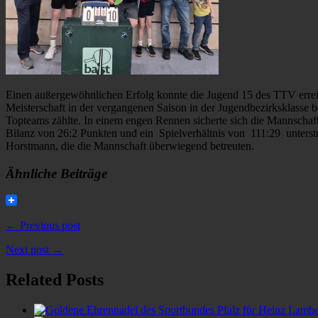
Einen außergewöhnlichen Erfolg konnte die Jugend 15 des TTV erreic
Meisterschaft in der vergangenen Saison in der Jugendbezirksklasse b
Topteams zählte. In einem engen Rennen sicherte sich die Mannschaf
Bilanz von 26:2 Punkten und ein Spielverhältnis von 111:29 unterstre
Horstmann, die die Mannschaft überwiegend betreuten.
Ähnliche Beiträge
← Previous post
Next post →
Related Posts