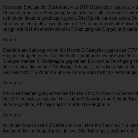
Am ersten Spieltag der Rückrunde war DJK Heusweiler angereist – und
Dennoch konnte die Begegnung lange offen gestaltet werden! Eines d
sich relativ deutlich geschlagen geben. Drei Spiele aus dem ersten 
Durchgang, ebenfalls ausgeglichen mit 3:3, damit musste die Entsch
knapp: mit 9:11 im entscheidenden 5.Satz ging das Doppel und damit di
Herren 2:
Ebenfalls am Samstag waren die Herren 2 Gastgeber gegen den TTV N
Eingangsdoppeln gingen Wetter/Rothschmitt und Gerstle/Hasenöhrl al
3 Siegen standen 3 Niederlagen gegenüber. Der zweite Durchgang ver
über Unentschieden oder Niederlage bringen. Und wieder hatten die G
aus Neustadt! Ein Punkt für unsere Herren wäre mehr als verdient gewe
Herren 3:
Etwas entspannter ging es bei den Herren 3 zu: Zu Gast in Albersweil
Den 9:5 Heimsieg erspielten Hsasenöhrl/Schwering und Schmitt/Matthia
und die größten „Abstiegsängste“ dürften beseitigt sein.
Herren 4:
Auch hier kamen keine Zweifel auf, wer „Herr im Haus“ ist. Ein klar
Itschner/Gies im Doppel sowie je zwei Mal Mähringer, Itschner und G