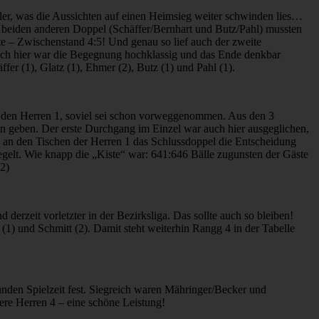
ler, was die Aussichten auf einen Heimsieg weiter schwinden lies…
e beiden anderen Doppel (Schäffer/Bernhart und Butz/Pahl) mussten
te – Zwischenstand 4:5! Und genau so lief auch der zweite
Auch hier war die Begegnung hochklassig und das Ende denkbar
fer (1), Glatz (1), Ehmer (2), Butz (1) und Pahl (1).
i den Herren 1, soviel sei schon vorweggenommen. Aus den 3
n geben. Der erste Durchgang im Einzel war auch hier ausgeglichen,
e an den Tischen der Herren 1 das Schlussdoppel die Entscheidung
egelt. Wie knapp die „Kiste“ war: 641:646 Bälle zugunsten der Gäste
(2)
erzeit vorletzter in der Bezirksliga. Das sollte auch so bleiben!
(1) und Schmitt (2). Damit steht weiterhin Rangg 4 in der Tabelle
unden Spielzeit fest. Siegreich waren Mähringer/Becker und
ere Herren 4 – eine schöne Leistung!