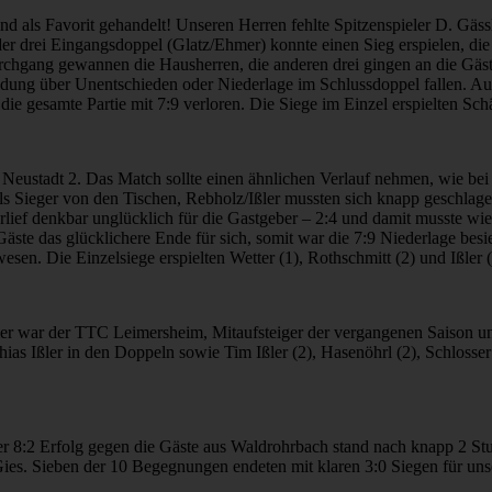
 als Favorit gehandelt! Unseren Herren fehlte Spitzenspieler D. Gäss
er drei Eingangsdoppel (Glatz/Ehmer) konnte einen Sieg erspielen, di
Durchgang gewannen die Hausherren, die anderen drei gingen an die Gäs
eidung über Unentschieden oder Niederlage im Schlussdoppel fallen. 
e gesamte Partie mit 7:9 verloren. Die Siege im Einzel erspielten Schäf
eustadt 2. Das Match sollte einen ähnlichen Verlauf nehmen, wie be
s Sieger von den Tischen, Rebholz/Ißler mussten sich knapp geschlage
lief denkbar unglücklich für die Gastgeber – 2:4 und damit musste wi
äste das glücklichere Ende für sich, somit war die 7:9 Niederlage besi
sen. Die Einzelsiege erspielten Wetter (1), Rothschmitt (2) und Ißler 
er war der TTC Leimersheim, Mitaufsteiger der vergangenen Saison und d
s Ißler in den Doppeln sowie Tim Ißler (2), Hasenöhrl (2), Schlosser 
er 8:2 Erfolg gegen die Gäste aus Waldrohrbach stand nach knapp 2 St
ies. Sieben der 10 Begegnungen endeten mit klaren 3:0 Siegen für uns