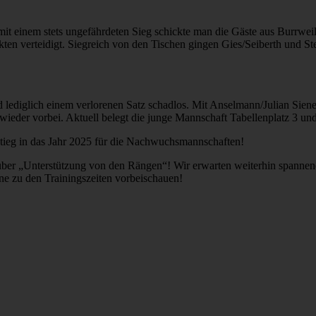
mit einem stets ungefährdeten Sieg schickte man die Gäste aus Burrwe
kten verteidigt. Siegreich von den Tischen gingen Gies/Seiberth und S
 lediglich einem verlorenen Satz schadlos. Mit Anselmann/Julian Si
eder vorbei. Aktuell belegt die junge Mannschaft Tabellenplatz 3 und i
stieg in das Jahr 2025 für die Nachwuchsmannschaften!
r über „Unterstützung von den Rängen“! Wir erwarten weiterhin spanne
rne zu den Trainingszeiten vorbeischauen!