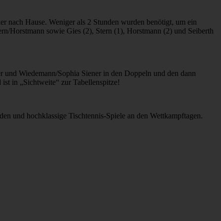
iler nach Hause. Weniger als 2 Stunden wurden benötigt, um ein
tern/Horstmann sowie Gies (2), Stern (1), Horstmann (2) und Seiberth
ener und Wiedemann/Sophia Siener in den Doppeln und den dann
st in „Sichtweite“ zur Tabellenspitze!
nden und hochklassige Tischtennis-Spiele an den Wettkampftagen.