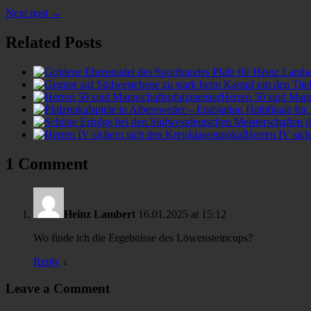
Next post →
Related Posts
Herren 50 sind Mann
Herren IV sich
1 Comment
Heinz Lambert
16.01.2025 at 15:12
Wo finde ich die Ergebnisse des Löwensteincups?
Reply
↓
Leave a Comment