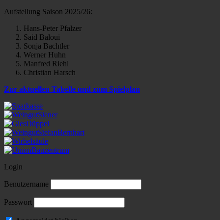
Aufstellung Saison 2025/26:
Hans-Peter Pfalzer
Said Baloui
Sonja Bachtler
Werner Huhn
Manfred Riehl
Christian Harsch
Zur aktuellen Tabelle und zum Spielplan
Login
Benutzername
Passwort