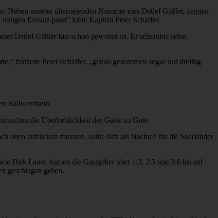
en. Neben unserer überragenden Nummer eins Detlef Gäßler, zeigten
 nötigen Einsatz paart“ lobte Kapitän Peter Schäffer.
ier Detlef Gäßler fast schon gewohnt ist. Er schraubte seine
tte,“ frotzelte Peter Schäffer, „genau genommen sogar nur dreißig.
den Ballwechseln.
imischen die Überheblichkeit der Gäste zu Gute.
h oben aufrücken mussten, sollte sich als Nachteil für die Saarländer
ie Dirk Lauer, kamen die Gastgeber über 1:3, 2:5 und 3:6 bis auf
ex geschlagen geben.