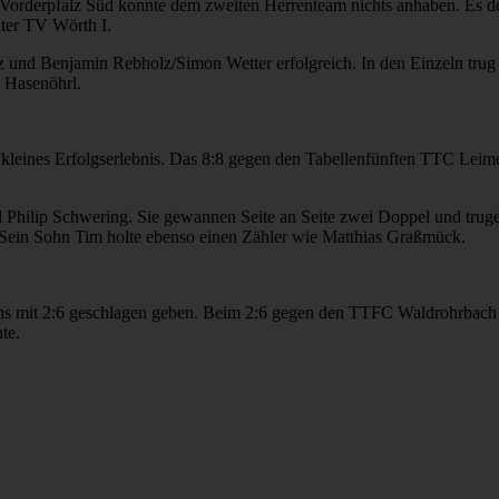
orderpfalz Süd konnte dem zweiten Herrenteam nichts anhaben. Es dekl
iter TV Wörth I.
und Benjamin Rebholz/Simon Wetter erfolgreich. In den Einzeln trug J
 Hasenöhrl.
stes kleines Erfolgserlebnis. Das 8:8 gegen den Tabellenfünften TTC Le
Philip Schwering. Sie gewannen Seite an Seite zwei Doppel und trugen s
d. Sein Sohn Tim holte ebenso einen Zähler wie Matthias Graßmück.
s mit 2:6 geschlagen geben. Beim 2:6 gegen den TTFC Waldrohrbach re
te.