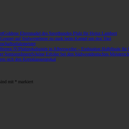
Goldene Ehrennadel des Sportbundes Pfalz für Heinz Lambert
Gegner auf Südwestebene zu stark beim Kampf um den Titel
schaftspfalzmeister
Pfalzpokalspiele in Albersweiler – Endstation Halbfinale für
Schöne Erfolge bei den Südwestdeutschen Meistersch
ern sich den Kreisklassenpokal
sind mit
*
markiert