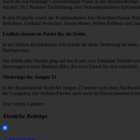
Auch die wochenlange Coronabedingte Pause in der Bezirksoberliga V
mit jetzt 16:2 Punkten Tuchfühlung zum Verlustpunktfreien Spitzenre
In den Doppeln waren die Kombinationen Jens Belschner/Jannik Butz 
Belschner, Gerhard Weilacher, Simon Wetter, Wetter Rebholz und Jan
Endlich einmal ein Punkt für die Dritte
In der Herren-Bezirksklasse Süd feierte die dritte Vertretung ihr er
Punktgewinn.
Die Hälfte aller Punkte ging auf das Konto von Sebastian Schmitt und 
überzeugen wusste Matthias Ißler, der zwei Einzel für sich entschei
Niederlage für Jungen 15
In der Bezirksklasse Nord der Jungen 15 musste sich unser Nachwuch
der Gastgeber, ehe Stefano Fischer auch noch im Einzel punkten konn
Text: Heinz Lambert
Ähnliche Beiträge
← Previous post