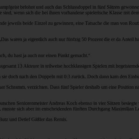
Kampfgeist belohnt und auch das Schlussdoppel in fünf Sätzen gewonn
e sind, wenn sich die bei ihnen vorhandene spielerische Klasse mit dem
de jeweils beide Einzel zu gewinnen, eine Tatsache die man von Routin
Das waren ja eigentlich auch nur fünfzig 50 Prozent die er da Anteil ha
ach, du hast ja auch nur einen Punkt gemacht.“
nsgesamt 13 Akteure in teilweise hochklassigen Spielen mit begeistern
en sie doch nach den Doppeln mit 0:3 zurück. Doch dann kam den Einhe
r Schramm, verzichten. Dass fünf Spieler deshalb um eine Position nac
tschen Seniorenmeister Andreas Koch ebenso in vier Sätzen besiegte w
, musste sich aber im entscheidenden fünften Durchgang Maximilian L
 Butz und Detlef Gäßler das Remis.