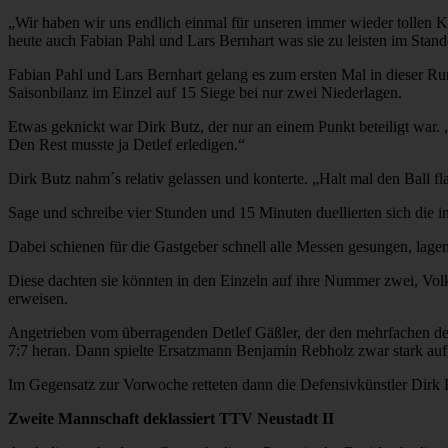
„Wir haben wir uns endlich einmal für unseren immer wieder tollen 
heute auch Fabian Pahl und Lars Bernhart was sie zu leisten im Stand
Fabian Pahl und Lars Bernhart gelang es zum ersten Mal in dieser Run
Saisonbilanz im Einzel auf 15 Siege bei nur zwei Niederlagen.
Etwas geknickt war Dirk Butz, der nur an einem Punkt beteiligt war. „
Den Rest musste ja Detlef erledigen.“
Dirk Butz nahm´s relativ gelassen und konterte. „Halt mal den Ball fl
Sage und schreibe vier Stunden und 15 Minuten duellierten sich die i
Dabei schienen für die Gastgeber schnell alle Messen gesungen, lag
Diese dachten sie könnten in den Einzeln auf ihre Nummer zwei, Volke
erweisen.
Angetrieben vom überragenden Detlef Gäßler, der den mehrfachen deu
7:7 heran. Dann spielte Ersatzmann Benjamin Rebholz zwar stark auf
Im Gegensatz zur Vorwoche retteten dann die Defensivkünstler Dirk
Zweite Mannschaft deklassiert TTV Neustadt II