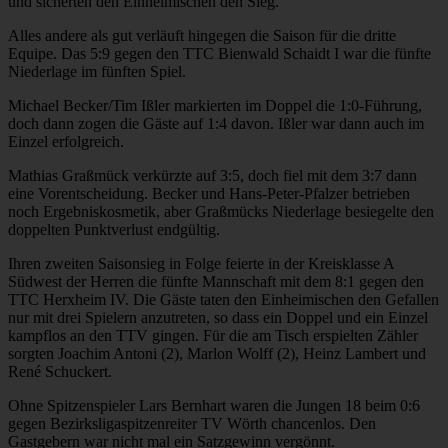
und sicherten den Einheimischen den Sieg.
Alles andere als gut verläuft hingegen die Saison für die dritte
Equipe. Das 5:9 gegen den TTC Bienwald Schaidt I war die fünfte
Niederlage im fünften Spiel.
Michael Becker/Tim Ißler markierten im Doppel die 1:0-Führung,
doch dann zogen die Gäste auf 1:4 davon. Ißler war dann auch im
Einzel erfolgreich.
Mathias Graßmück verkürzte auf 3:5, doch fiel mit dem 3:7 dann
eine Vorentscheidung. Becker und Hans-Peter-Pfalzer betrieben
noch Ergebniskosmetik, aber Graßmücks Niederlage besiegelte den
doppelten Punktverlust endgültig.
Ihren zweiten Saisonsieg in Folge feierte in der Kreisklasse A
Südwest der Herren die fünfte Mannschaft mit dem 8:1 gegen den
TTC Herxheim IV. Die Gäste taten den Einheimischen den Gefallen
nur mit drei Spielern anzutreten, so dass ein Doppel und ein Einzel
kampflos an den TTV gingen. Für die am Tisch erspielten Zähler
sorgten Joachim Antoni (2), Marlon Wolff (2), Heinz Lambert und
René Schuckert.
Ohne Spitzenspieler Lars Bernhart waren die Jungen 18 beim 0:6
gegen Bezirksligaspitzenreiter TV Wörth chancenlos. Den
Gastgebern war nicht mal ein Satzgewinn vergönnt.