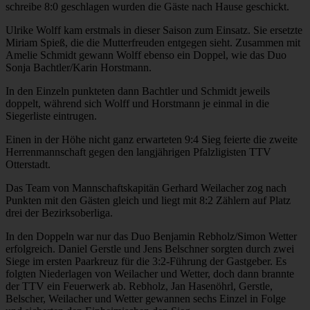
schreibe 8:0 geschlagen wurden die Gäste nach Hause geschickt.
Ulrike Wolff kam erstmals in dieser Saison zum Einsatz. Sie ersetzte
Miriam Spieß, die die Mutterfreuden entgegen sieht. Zusammen mit
Amelie Schmidt gewann Wolff ebenso ein Doppel, wie das Duo
Sonja Bachtler/Karin Horstmann.
In den Einzeln punkteten dann Bachtler und Schmidt jeweils
doppelt, während sich Wolff und Horstmann je einmal in die
Siegerliste eintrugen.
Einen in der Höhe nicht ganz erwarteten 9:4 Sieg feierte die zweite
Herrenmannschaft gegen den langjährigen Pfalzligisten TTV
Otterstadt.
Das Team von Mannschaftskapitän Gerhard Weilacher zog nach
Punkten mit den Gästen gleich und liegt mit 8:2 Zählern auf Platz
drei der Bezirksoberliga.
In den Doppeln war nur das Duo Benjamin Rebholz/Simon Wetter
erfolgreich. Daniel Gerstle und Jens Belschner sorgten durch zwei
Siege im ersten Paarkreuz für die 3:2-Führung der Gastgeber. Es
folgten Niederlagen von Weilacher und Wetter, doch dann brannte
der TTV ein Feuerwerk ab. Rebholz, Jan Hasenöhrl, Gerstle,
Belscher, Weilacher und Wetter gewannen sechs Einzel in Folge