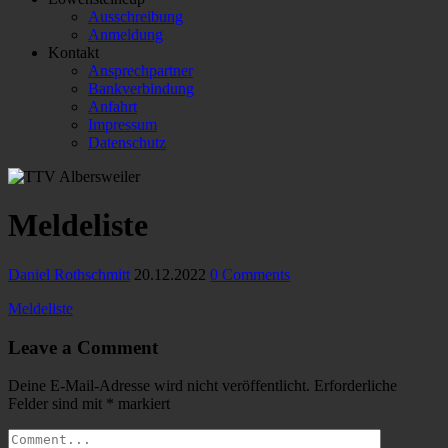
Ausschreibung
Anmeldung
Kontakt
Ansprechpartner
Bankverbindung
Anfahrt
Impressum
Datenschutz
Meldeliste
Daniel Rothschmitt
20.12.2022
0 Comments
Meldeliste
Leave a Comment
Deine E-Mail-Adresse wird nicht veröffentlicht.
Erforderliche
Felder sind mit
*
markiert