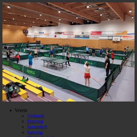
Verein
Vorstand
Training
Saisonheft
Satzung