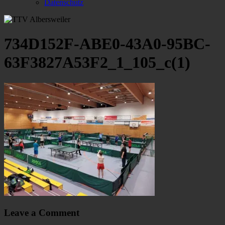
Datenschutz
734D152F-ABE0-43A0-95BC-
63F3827A53F2_1_105_c(1)
Leave a Comment