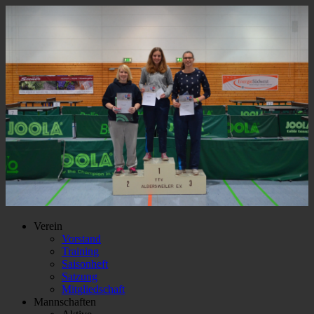
Verein
Vorstand
Training
Saisonheft
Satzung
Mitgliedschaft
Mannschaften