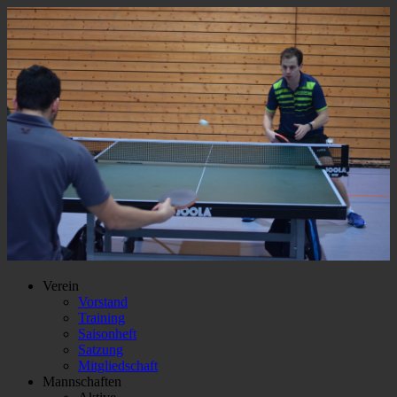
Verein
Vorstand
Training
Saisonheft
Satzung
Mitgliedschaft
Mannschaften