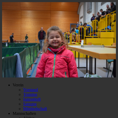
Verein
Vorstand
Training
Saisonheft
Satzung
Mitgliedschaft
Mannschaften