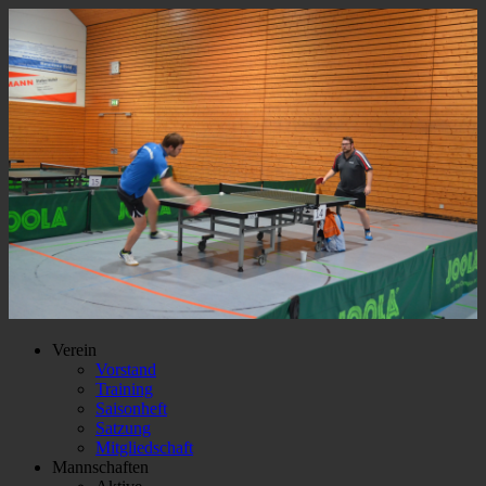
Verein
Vorstand
Training
Saisonheft
Satzung
Mitgliedschaft
Mannschaften