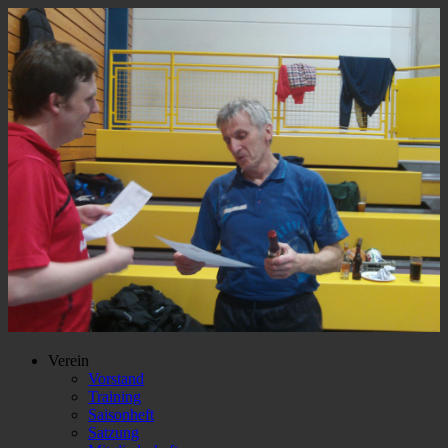
Verein
Vorstand
Training
Saisonheft
Satzung