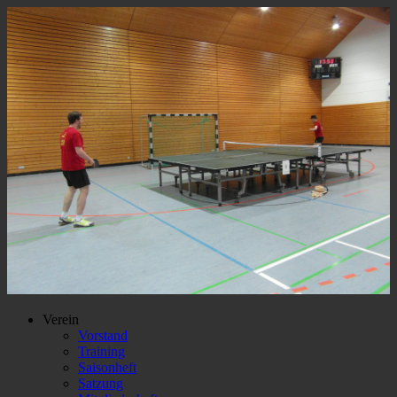
Verein
Vorstand
Training
Saisonheft
Satzung