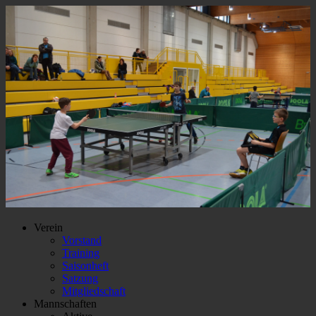
Verein
Vorstand
Training
Saisonheft
Satzung
Mitgliedschaft
Mannschaften