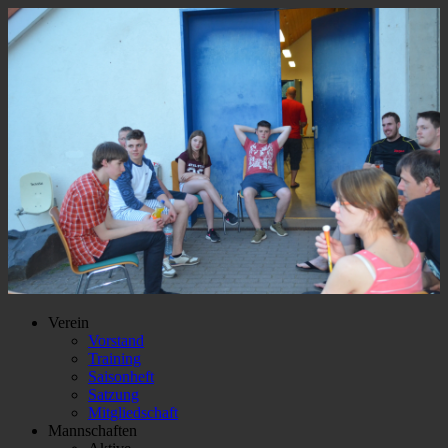
Verein
Vorstand
Training
Saisonheft
Satzung
Mitgliedschaft
Mannschaften