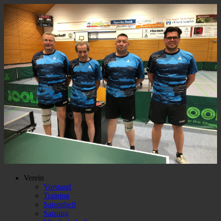
Verein
Vorstand
Training
Saisonheft
Satzung