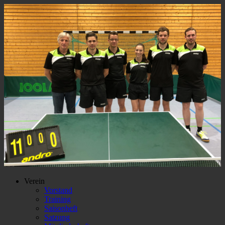
Verein
Vorstand
Training
Saisonheft
Satzung