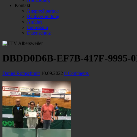
Kontakt
Ansprechpartner
Bankverbindung
Anfahrt
Impressum
Datenschutz
DBDD0D6B-EF7B-417F-9995-
Daniel Rothschmitt
10.09.2022
0 Comments