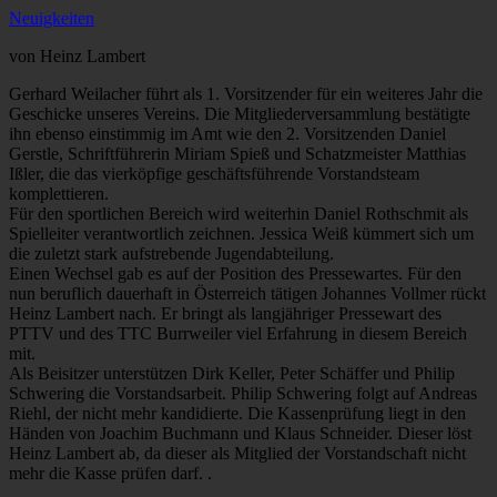
Neuigkeiten
von Heinz Lambert
Gerhard Weilacher führt als 1. Vorsitzender für ein weiteres Jahr die
Geschicke unseres Vereins. Die Mitgliederversammlung bestätigte
ihn ebenso einstimmig im Amt wie den 2. Vorsitzenden Daniel
Gerstle, Schriftführerin Miriam Spieß und Schatzmeister Matthias
Ißler, die das vierköpfige geschäftsführende Vorstandsteam
komplettieren.
Für den sportlichen Bereich wird weiterhin Daniel Rothschmit als
Spielleiter verantwortlich zeichnen. Jessica Weiß kümmert sich um
die zuletzt stark aufstrebende Jugendabteilung.
Einen Wechsel gab es auf der Position des Pressewartes. Für den
nun beruflich dauerhaft in Österreich tätigen Johannes Vollmer rückt
Heinz Lambert nach. Er bringt als langjähriger Pressewart des
PTTV und des TTC Burrweiler viel Erfahrung in diesem Bereich
mit.
Als Beisitzer unterstützen Dirk Keller, Peter Schäffer und Philip
Schwering die Vorstandsarbeit. Philip Schwering folgt auf Andreas
Riehl, der nicht mehr kandidierte. Die Kassenprüfung liegt in den
Händen von Joachim Buchmann und Klaus Schneider. Dieser löst
Heinz Lambert ab, da dieser als Mitglied der Vorstandschaft nicht
mehr die Kasse prüfen darf. .