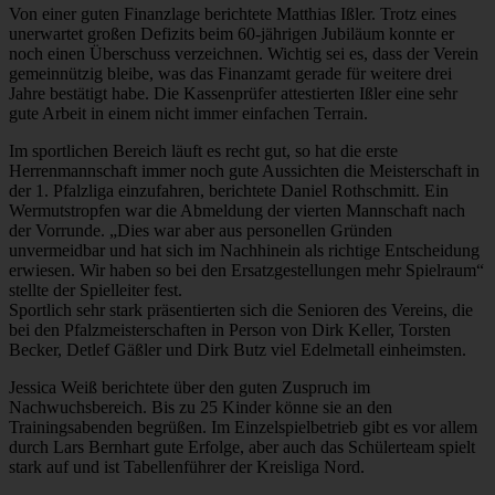
Von einer guten Finanzlage berichtete Matthias Ißler. Trotz eines
unerwartet großen Defizits beim 60-jährigen Jubiläum konnte er
noch einen Überschuss verzeichnen. Wichtig sei es, dass der Verein
gemeinnützig bleibe, was das Finanzamt gerade für weitere drei
Jahre bestätigt habe. Die Kassenprüfer attestierten Ißler eine sehr
gute Arbeit in einem nicht immer einfachen Terrain.
Im sportlichen Bereich läuft es recht gut, so hat die erste
Herrenmannschaft immer noch gute Aussichten die Meisterschaft in
der 1. Pfalzliga einzufahren, berichtete Daniel Rothschmitt. Ein
Wermutstropfen war die Abmeldung der vierten Mannschaft nach
der Vorrunde. „Dies war aber aus personellen Gründen
unvermeidbar und hat sich im Nachhinein als richtige Entscheidung
erwiesen. Wir haben so bei den Ersatzgestellungen mehr Spielraum“
stellte der Spielleiter fest.
Sportlich sehr stark präsentierten sich die Senioren des Vereins, die
bei den Pfalzmeisterschaften in Person von Dirk Keller, Torsten
Becker, Detlef Gäßler und Dirk Butz viel Edelmetall einheimsten.
Jessica Weiß berichtete über den guten Zuspruch im
Nachwuchsbereich. Bis zu 25 Kinder könne sie an den
Trainingsabenden begrüßen. Im Einzelspielbetrieb gibt es vor allem
durch Lars Bernhart gute Erfolge, aber auch das Schülerteam spielt
stark auf und ist Tabellenführer der Kreisliga Nord.