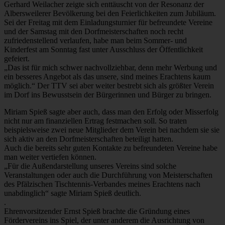
Gerhard Weilacher zeigte sich enttäuscht von der Resonanz der
Albersweilerer Bevölkerung bei den Feierlichkeiten zum Jubiläum.
Sei der Freitag mit dem Einladungsturnier für befreundete Vereine
und der Samstag mit den Dorfmeisterschaften noch recht
zufriedenstellend verlaufen, habe man beim Sommer- und
Kinderfest am Sonntag fast unter Ausschluss der Öffentlichkeit
gefeiert.
„Das ist für mich schwer nachvollziehbar, denn mehr Werbung und
ein besseres Angebot als das unsere, sind meines Erachtens kaum
möglich.“ Der TTV sei aber weiter bestrebt sich als größter Verein
im Dorf ins Bewusstsein der Bürgerinnen und Bürger zu bringen.
Miriam Spieß sagte aber auch, dass man den Erfolg oder Misserfolg
nicht nur am finanziellen Ertrag festmachen soll. So traten
beispielsweise zwei neue Mitglieder dem Verein bei nachdem sie sie
sich aktiv an den Dorfmeisterschaften beteiligt hatten.
Auch die bereits sehr guten Kontakte zu befreundeten Vereine habe
man weiter vertiefen können.
„Für die Außendarstellung unseres Vereins sind solche
Veranstaltungen oder auch die Durchführung von Meisterschaften
des Pfälzischen Tischtennis-Verbandes meines Erachtens nach
unabdinglich“ sagte Miriam Spieß deutlich.
.
Ehrenvorsitzender Ernst Spieß brachte die Gründung eines
Fördervereins ins Spiel, der unter anderem die Ausrichtung von