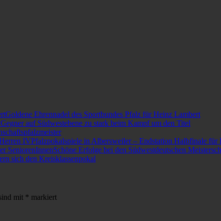
Goldene Ehrennadel des Sportbundes Pfalz für Heinz Lambert
Gegner auf Südwestebene zu stark beim Kampf um den Titel
schaftspfalzmeister
Pfalzpokalspiele in Albersweiler – Endstation Halbfinale für
Schöne Erfolge bei den Südwestdeutschen Meistersch
ern sich den Kreisklassenpokal
sind mit
*
markiert