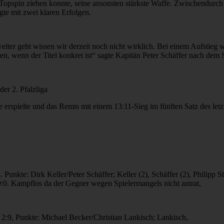
 Topspin ziehen konnte, seine ansonsten stärkste Waffe. Zwischendurch
gte mit zwei klaren Erfolgen.
weiter geht wissen wir derzeit noch nicht wirklich. Bei einem Aufstieg
n, wenn der Titel konkret ist“ sagte Kapitän Peter Schäffer nach dem S
der 2. Pfalzliga
 erspielte und das Remis mit einem 13:11-Sieg im fünften Satz des letz
unkte: Dirk Keller/Peter Schäffer; Keller (2), Schäffer (2), Philipp St
:0. Kampflos da der Gegner wegen Spielermangels nicht antrat,
:9, Punkte: Michael Becker/Christian Lankisch; Lankisch,