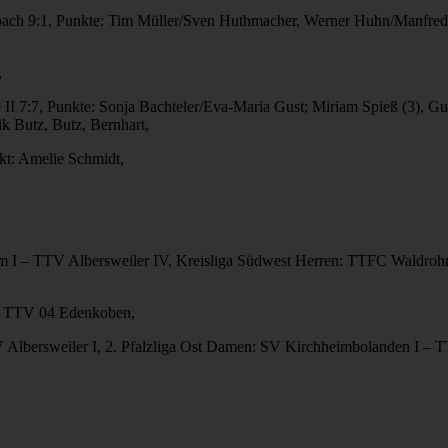
h 9:1, Punkte: Tim Müller/Sven Huthmacher, Werner Huhn/Manfred Its
,
I 7:7, Punkte: Sonja Bachteler/Eva-Maria Gust; Miriam Spieß (3), Gu
ik Butz, Butz, Bernhart,
t: Amelie Schmidt,
m I – TTV Albersweiler IV, Kreisliga Südwest Herren: TTFC Waldro
 – TTV 04 Edenkoben,
V Albersweiler I, 2. Pfalzliga Ost Damen: SV Kirchheimbolanden I – T