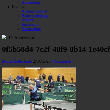
Anmeldung
Kontakt
Ansprechpartner
Bankverbindung
Anfahrt
Impressum
Datenschutz
0f5b58d4-7c2f-48f9-8b14-1e40c
Daniel Rothschmitt
27.03.2026
0 Comments