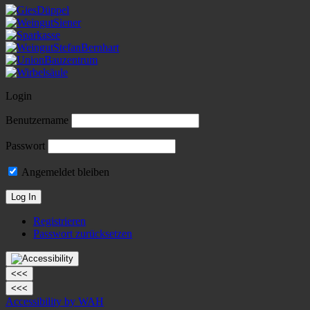
Login
Benutzername
Passwort
Angemeldet bleiben
Registrieren
Passwort zurücksetzen
<<<
<<<
Accessibility by WAH